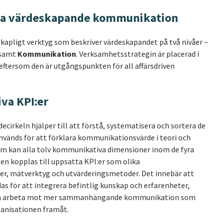
lla värdeskapande kommunikation
skapligt verktyg som beskriver värdeskapandet på två nivåer –
samt
Kommunikation
. Verksamhetsstrategin är placerad i
eftersom den är utgångspunkten för all affärsdriven
va KPI:er
irkeln hjälper till att förstå, systematisera och sortera de
vänds för att förklara kommunikationsvärde i teori och
om kan alla tolv kommunikativa dimensioner inom de fyra
 kopplas till uppsatta KPI:er som olika
er, mätverktyg och utvärderingsmetoder. Det innebär att
s för att integrera befintlig kunskap och erfarenheter,
 och arbeta mot mer sammanhängande kommunikation som
rganisationen framåt.