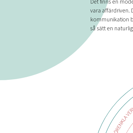
Det finns en mode
vara affärdriven.
kommunikation bi
så sätt en naturli