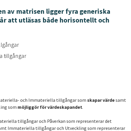
len av matrisen ligger
fyra generiska
r att utläsas både horisontellt och
illgångar
a tillgångar
 Materiella- och Immateriella tillgångar som
skapar värde
samt
ling som
möjliggör för värdeskapandet
.
Materiella tillgångar och Påverkan som representerar det
mt Immateriella tillgångar och Utveckling som representerar