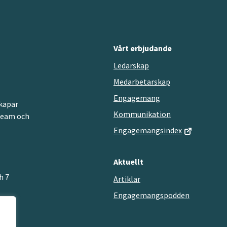
Vårt erbjudande
Ledarskap
Medarbetarskap
Engagemang
kapar
Kommunikation
team och
Engagemangsindex
Aktuellt
h 7
Artiklar
Engagemangspodden