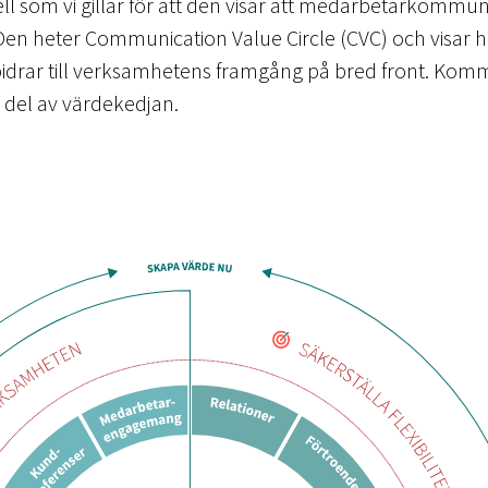
ll som vi gillar för att den visar att medarbetarkommu
 Den heter Communication Value Circle (CVC) och visar 
drar till verksamhetens framgång på bred front. Kommu
g del av värdekedjan.