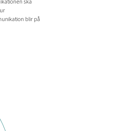
nikationen ska
hur
nikation blir på