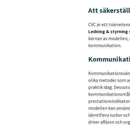
Att säkerstä
CVC är ett tvärveten
Ledning & styrning
kärnan av modellen, 
kommunikation.
Kommunikati
Kommunikationsvärdec
olika metoder som an
praktik idag. Dessut
kommunikationsmålen
prestationsindikator
modellen kan använda
identifiera luckor
driver affären och o