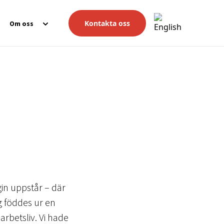
Kontakta oss
Om oss
in uppstår – där
 föddes ur en
rbetsliv. Vi hade