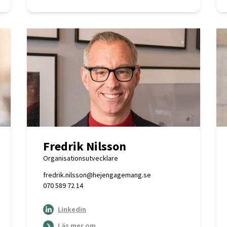
Fredrik Nilsson
Organisationsutvecklare
fredrik.nilsson@hejengagemang.se
070 589 72 14
Linkedin
Läs mer om