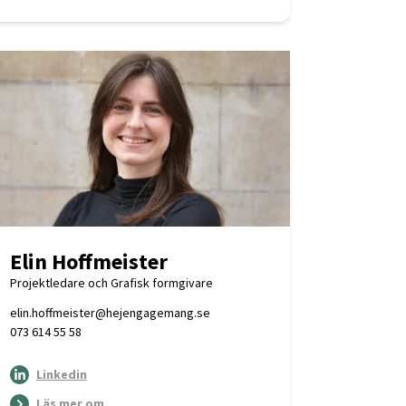
Elin Hoffmeister
Projektledare och Grafisk formgivare
elin.hoffmeister@hejengagemang.se
073 614 55 58
Linkedin
Läs mer om