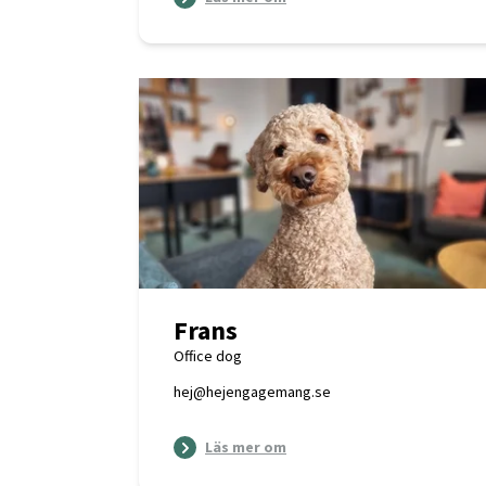
Frans
Office dog
hej@hejengagemang.se
Läs mer om