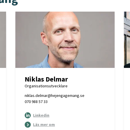
Niklas Delmar
Organisationsutvecklare
niklas.delmar@hejengagemang.se
070 988 57 33
Linkedin
Läs mer om