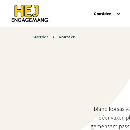
Områden
Startsida
Kontakt
Ibland korsas v
idéer växer,
gemensam passion