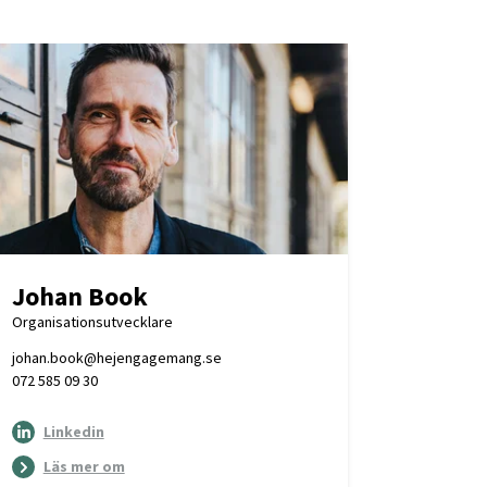
Johan Book
Organisationsutvecklare
johan.book@hejengagemang.se
072 585 09 30
Linkedin
Läs mer om