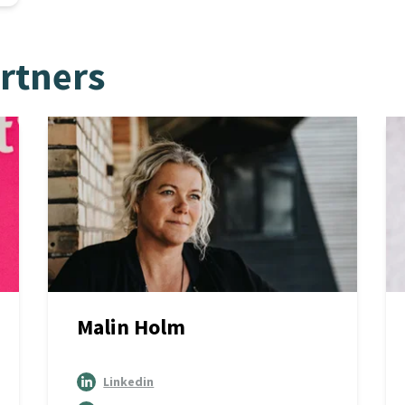
rtners
Malin Holm
Linkedin