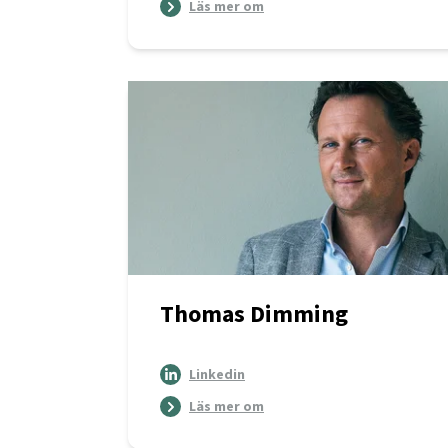
Läs mer om
Thomas Dimming
Linkedin
Läs mer om