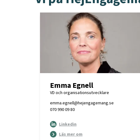
Emma Egnell
VD och organisationsutvecklare
emma.egnell@hejengagemang.se
070 990 09 80
Linkedin
Läs mer om