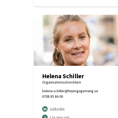
Helena Schiller
Organisationsutvecklare
helena.schiller@hejengagemang.se
0708 85 86 00
Linkedin
Läs mer om