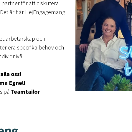
partner för att diskutera
. Det är här HejEngagemang
medarbetarskap och
r era specifika behov och
dividnivå.
aila oss!
ma Egnell
ss på
Teamtailor
ang