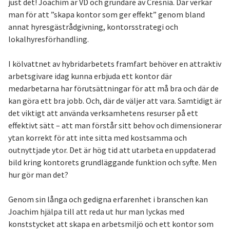
just det! Joachim är VD och grundare av Cresnia. Där verkar
man för att ”skapa kontor som ger effekt” genom bland
annat hyresgästrådgivning, kontorsstrategi och
lokalhyresförhandling.
I kölvattnet av hybridarbetets framfart behöver en attraktiv
arbetsgivare idag kunna erbjuda ett kontor där
medarbetarna har förutsättningar för att må bra och där de
kan göra ett bra jobb. Och, där de väljer att vara. Samtidigt är
det viktigt att använda verksamhetens resurser på ett
effektivt sätt – att man förstår sitt behov och dimensionerar
ytan korrekt för att inte sitta med kostsamma och
outnyttjade ytor. Det är hög tid att utarbeta en uppdaterad
bild kring kontorets grundläggande funktion och syfte. Men
hur gör man det?
Genom sin långa och gedigna erfarenhet i branschen kan
Joachim hjälpa till att reda ut hur man lyckas med
konststycket att skapa en arbetsmiljö och ett kontor som