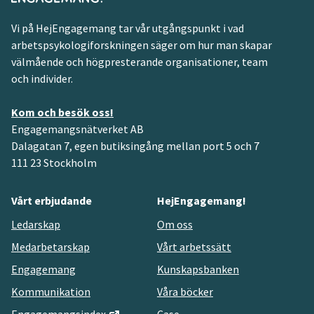
Vi på HejEngagemang tar vår utgångspunkt i vad
arbetspsykologiforskningen säger om hur man skapar
välmående och högpresterande organisationer, team
och individer.
Kom och besök oss!
Engagemangsnätverket AB
Dalagatan 7, egen butiksingång mellan port 5 och 7
111 23 Stockholm
Vårt erbjudande
HejEngagemang!
Ledarskap
Om oss
Medarbetarskap
Vårt arbetssätt
Engagemang
Kunskapsbanken
Kommunikation
Våra böcker
Engagemangsindex
Case