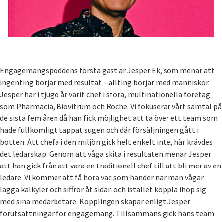
Engagemangspoddens första gäst är Jesper Ek, som menar att
ingenting börjar med resultat – allting börjar med människor.
Jesper har i tjugo år varit chef i stora, multinationella företag
som Pharmacia, Biovitrum och Roche. Vi fokuserar vårt samtal på
de sista fem åren då han fick möjlighet att ta över ett team som
hade fullkomligt tappat sugen och där försäljningen gått i
botten. Att chefa i den miljön gick helt enkelt inte, här krävdes
det ledarskap. Genom att våga skita i resultaten menar Jesper
att han gick från att vara en traditionell chef till att bli mer av en
ledare. Vi kommer att få höra vad som händer när man vågar
lägga kalkyler och siffror åt sidan och istället koppla ihop sig
med sina medarbetare. Kopplingen skapar enligt Jesper
förutsättningar för engagemang. Tillsammans gick hans team