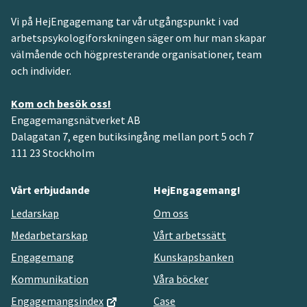
Vi på HejEngagemang tar vår utgångspunkt i vad
arbetspsykologiforskningen säger om hur man skapar
välmående och högpresterande organisationer, team
och individer.
Kom och besök oss!
Engagemangsnätverket AB
Dalagatan 7, egen butiksingång mellan port 5 och 7
111 23 Stockholm
Vårt erbjudande
HejEngagemang!
Ledarskap
Om oss
Medarbetarskap
Vårt arbetssätt
Engagemang
Kunskapsbanken
Kommunikation
Våra böcker
Engagemangsindex
Case