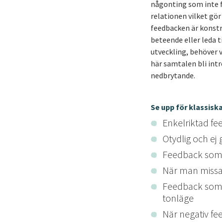
någonting som inte f
relationen vilket gör
feedbacken är konstr
beteende eller leda t
utveckling, behöver 
här samtalen bli int
nedbrytande.
Se upp för klassisk
Enkelriktad fe
Otydlig och ej 
Feedback som i
När man missar
Feedback som 
tonläge
När negativ fe