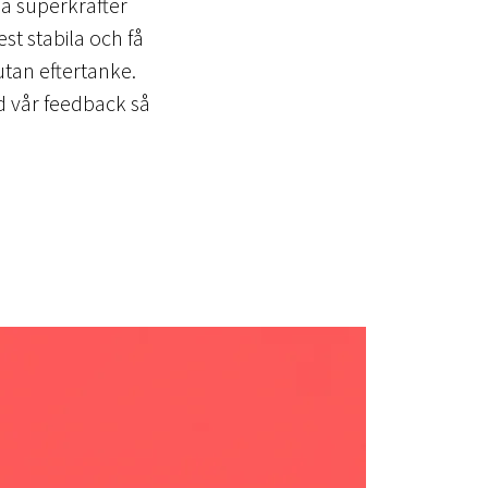
ina superkrafter
st stabila och få
tan eftertanke.
 vår feedback så