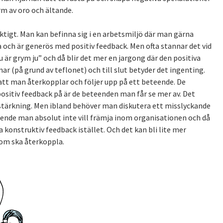
rm av oro och ältande.
iktigt. Man kan befinna sig i en arbetsmiljö där man gärna
och är generös med positiv feedback. Men ofta stannar det vid
u är grym ju” och då blir det mer en jargong där den positiva
ar (på grund av teflonet) och till slut betyder det ingenting.
 att man återkopplar och följer upp på ett beteende. De
sitiv feedback på är de beteenden man får se mer av. Det
örstärkning. Men ibland behöver man diskutera ett misslyckande
teende man absolut inte vill främja inom organisationen och då
konstruktiv feedback istället. Och det kan bli lite mer
om ska återkoppla.