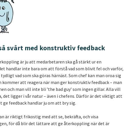
 så svårt med konstruktiv feedback
koppling är ju att medarbetaren ska gå stärkt ur en
et handlar inte bara om att förstå vad som blivit fel och varför,
 tydligt vad som ska göras härnäst. Som chef kan man oroa sig
n kommer att reagera när man ger konstruktiv feedback – man
onen och man vill inte bli ’the bad guy’ som ingen gillar. Alla vill
 det ligger i vår natur – även i chefens. Därför är det viktigt att
tt ge feedback handlar ju om att bry sig.
 är riktigt frikostig med att se, bekräfta, och visa
en, för då blir det lättare att ge återkoppling när det är