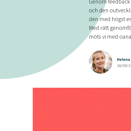
Genom feedback kan
och den outveckla
den med högst en
Med rätt genomfö
möts vi med oanad
Helena 
26/09/2