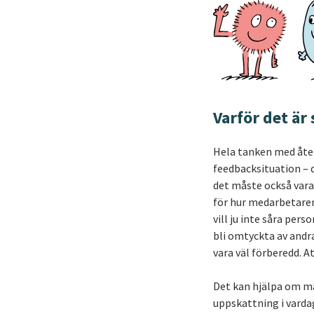
Varför det är
Hela tanken med åter
feedbacksituation – d
det måste också vara
för hur medarbetare
vill ju inte såra pers
bli omtyckta av andra,
vara väl förberedd. A
Det kan hjälpa om man
uppskattning i vardag