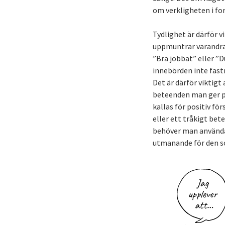
om verkligheten i fo
Tydlighet är därför v
uppmuntrar varandra 
”Bra jobbat” eller ”D
innebörden inte fastn
Det är därför viktigt
beteenden man ger po
kallas för positiv f
eller ett tråkigt be
behöver man använda 
utmanande för den s