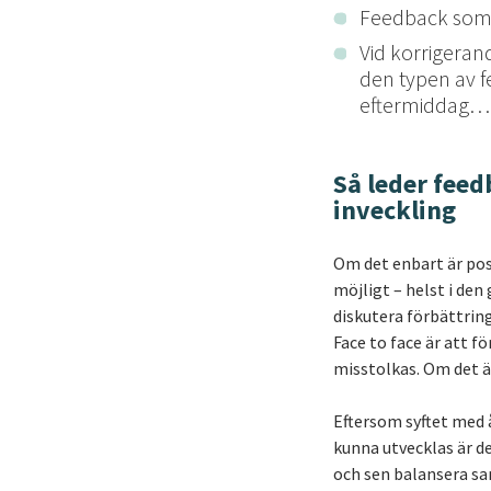
Feedback som 
Vid korrigerand
den typen av f
eftermiddag…
Så leder feedb
inveckling
Om det enbart är posi
möjligt – helst i den
diskutera förbättring
Face to face är att f
misstolkas. Om det ä
Eftersom syftet med 
kunna utvecklas är d
och sen balansera s