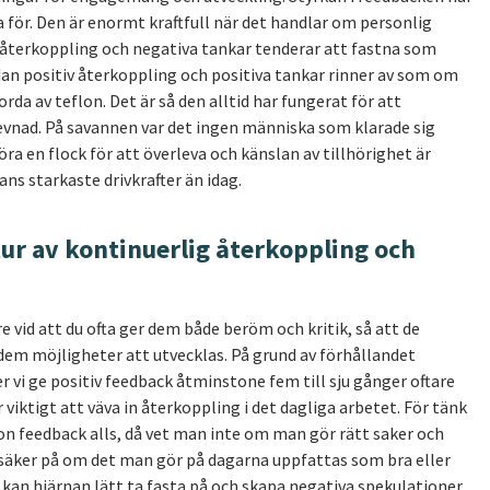
ka för. Den är enormt kraftfull när det handlar om personlig
 återkoppling och negativa tankar tenderar att fastna som
edan positiv återkoppling och positiva tankar rinner av som om
orda av teflon. Det är så den alltid har fungerat för att
levnad. På savannen var det ingen människa som klarade sig
höra en flock för att överleva och känslan av tillhörighet är
ns starkaste drivkrafter än idag.
ur av kontinuerlig återkoppling och
 vid att du ofta ger dem både beröm och kritik, så att de
e dem möjligheter att utvecklas. På grund av förhållandet
r vi ge positiv feedback åtminstone fem till sju gånger oftare
r viktigt att väva in återkoppling i det dagliga arbetet. För tänk
n feedback alls, då vet man inte om man gör rätt saker och
säker på om det man gör på dagarna uppfattas som bra eller
 kan hjärnan lätt ta fasta på och skapa negativa spekulationer