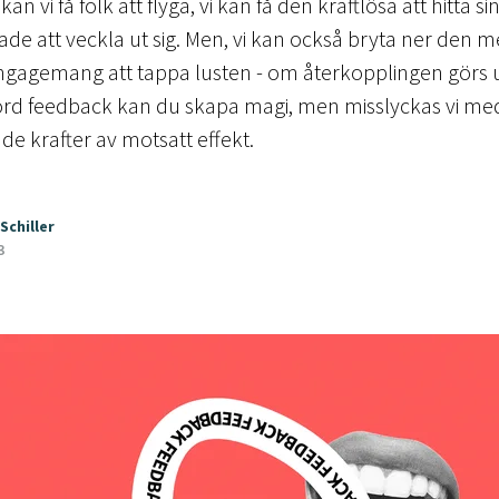
 vi få folk att flyga, vi kan få den kraftlösa att hitta s
de att veckla ut sig. Men, vi kan också bryta ner den me
gagemang att tappa lusten - om återkopplingen görs u
rd feedback kan du skapa magi, men misslyckas vi med
e krafter av motsatt effekt.
Schiller
3