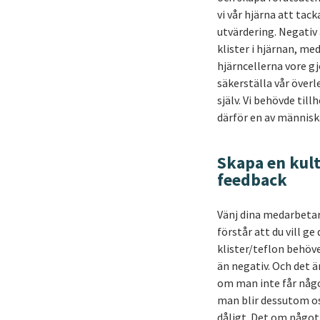
vi vår hjärna att tac
utvärdering. Negativ
klister i hjärnan, m
hjärncellerna vore gj
säkerställa vår över
själv. Vi behövde till
därför en av människa
Skapa en kult
feedback
Vänj dina medarbetare
förstår att du vill g
klister/teflon behöve
än negativ. Och det ä
om man inte får någo
man blir dessutom o
dåligt. Det om något