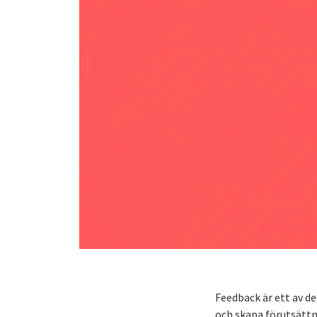
Feedback är ett av d
och skapa förutsättn