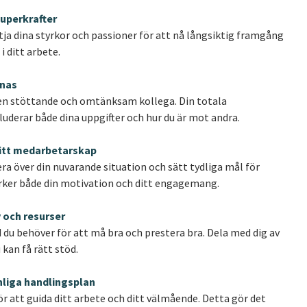
superkrafter
tja dina styrkor och passioner för att nå långsiktig framgång
 i ditt arbete.
knas
a en stöttande och omtänksam kollega. Din totala
luderar både dina uppgifter och hur du är mot andra.
ditt medarbetarskap
tera över din nuvarande situation och sätt tydliga mål för
rker både din motivation och ditt engagemang.
v och resurser
du behöver för att må bra och prestera bra. Dela med dig av
 kan få rätt stöd.
onliga handlingsplan
r att guida ditt arbete och ditt välmående. Detta gör det