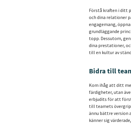
Förstå kraften i ditt
och dina relationer p
engagemang, öppnar d
grundläggande princip
topp. Dessutom, geno
dina prestationer, oc
till en kultur av stä
Bidra till te
Kom ihåg att ditt med
färdigheter, utan äv
erbjudits för att för
till teamets övergrip
ännu bättre version a
känner sig värderade