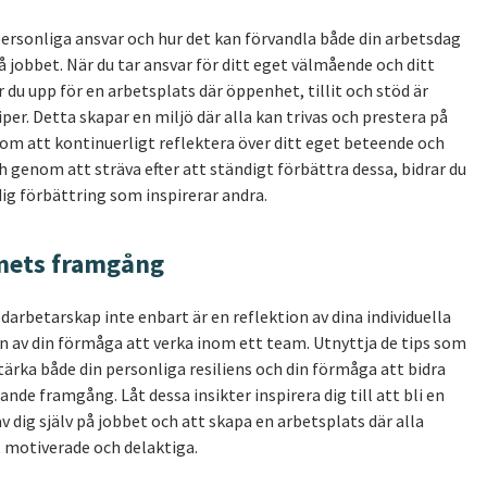
 personliga ansvar och hur det kan förvandla både din arbetsdag
å jobbet. När du tar ansvar för ditt eget välmående och ditt
u upp för en arbetsplats där öppenhet, tillit och stöd är
er. Detta skapar en miljö där alla kan trivas och prestera på
m att kontinuerligt reflektera över ditt eget beteende och
h genom att sträva efter att ständigt förbättra dessa, bidrar du
ndig förbättring som inspirerar andra.
amets framgång
arbetarskap inte enbart är en reflektion av dina individuella
en av din förmåga att verka inom ett team. Utnyttja de tips som
stärka både din personliga resiliens och din förmåga att bidra
ande framgång. Låt dessa insikter inspirera dig till att bli en
v dig själv på jobbet och att skapa en arbetsplats där alla
, motiverade och delaktiga.