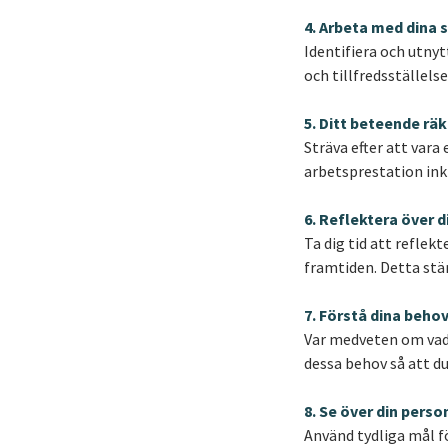
4. Arbeta med dina 
Identifiera och utnyt
och tillfredsställelse
5. Ditt beteende rä
Sträva efter att var
arbetsprestation ink
6. Reflektera över 
Ta dig tid att reflek
framtiden. Detta stä
7. Förstå dina beho
Var medveten om vad 
dessa behov så att du
8. Se över din pers
Använd tydliga mål fö