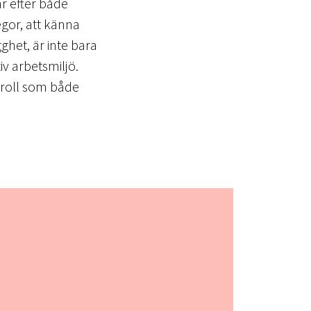
r efter både
legor, att känna
ghet, är inte bara
iv arbetsmiljö.
n roll som både