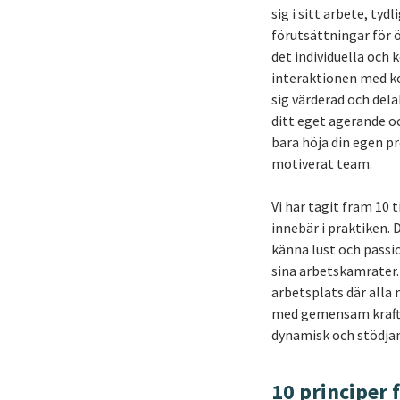
sig i sitt arbete, ty
förutsättningar för 
det individuella och
interaktionen med ko
sig värderad och del
ditt eget agerande oc
bara höja din egen p
motiverat team.
Vi har tagit fram 10 
innebär i praktiken. 
känna lust och passio
sina arbetskamrater.
arbetsplats där alla
med gemensam kraft o
dynamisk och stödjan
10 principer