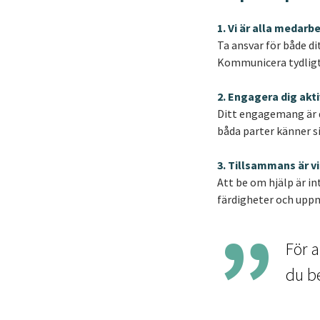
1. Vi är alla medarb
Ta ansvar för både di
Kommunicera tydligt 
2. Engagera dig akti
Ditt engagemang är d
båda parter känner s
3. Tillsammans är v
Att be om hjälp är in
färdigheter och upp
För a
du be