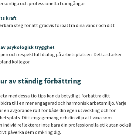
personliga och professionella framgångar.
ts kraft
rbara steg för att gradvis förbättra dina vanor och ditt
r av psykologisk trygghet
öppen och respektfull dialog på arbetsplatsen. Detta stärker
bland kollegor.
ur av ständig förbättring
ta med dessa tio tips kan du betydligt förbättra ditt
idra till en mer engagerad och harmonisk arbetsmiljö. Varje
lar en avgörande roll för både din egen utveckling och för
betsplats. Ditt engagemang och din vilja att växa som
ndivid reflekterar inte bara din professionella etik utan också
tivt påverka dem omkring dig.