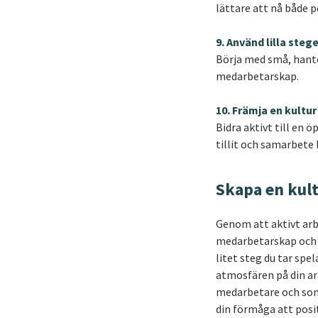
lättare att nå både 
9. Använd lilla stege
Börja med små, hante
medarbetarskap.
10. Främja en kultu
Bidra aktivt till en 
tillit och samarbete 
Skapa en kult
Genom att aktivt arbe
medarbetarskap och b
litet steg du tar spe
atmosfären på din ar
medarbetare och som i
din förmåga att posi