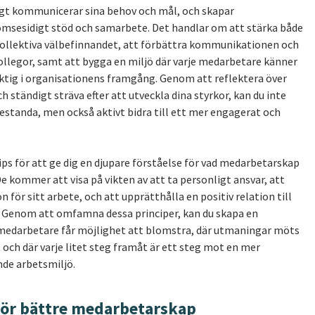
dligt kommunicerar sina behov och mål, och skapar
ömsesidigt stöd och samarbete. Det handlar om att stärka både
 kollektiva välbefinnandet, att förbättra kommunikationen och
llegor, samt att bygga en miljö där varje medarbetare känner
aktig i organisationens framgång. Genom att reflektera över
h ständigt sträva efter att utveckla dina styrkor, kan du inte
restanda, men också aktivt bidra till ett mer engagerat och
tips för att ge dig en djupare förståelse för vad medarbetarskap
De kommer att visa på vikten av att ta personligt ansvar, att
n för sitt arbete, och att upprätthålla en positiv relation till
 Genom att omfamna dessa principer, kan du skapa en
 medarbetare får möjlighet att blomstra, där utmaningar möts
ch där varje litet steg framåt är ett steg mot en mer
de arbetsmiljö.
 för bättre medarbetarskap