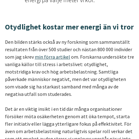
Otydlighet kostar mer energi än vi tror
Den bilden stärks också av ny forskning som sammanställt
resultaten från över 500 studier och nästan 800 000 individer
som jag skrev
min förra artikel
om. Forskarna undersökte tre
vanliga källor till stress i arbetslivet: otydlighet,
motstridiga krav och hög arbetsbelastning. Samtliga
påverkade människor negativt, men det var otydligheten
som visade sig ha starkast samband med många av de
negativa utfall som studerades.
Det är en viktig insikt i en tid där många organisationer
försöker möta osäkerheten genom att öka tempot, starta
fler initiativ eller lägga ytterligare fokus på effektivitet. För
även om arbetsbelastning naturligtvis spelar roll verkar det
som att mycket av den stress vi upplever uppstår när vi inte