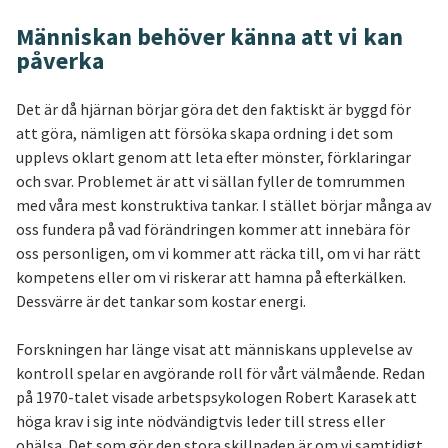
Människan behöver känna att vi kan
påverka
Det är då hjärnan börjar göra det den faktiskt är byggd för
att göra, nämligen att försöka skapa ordning i det som
upplevs oklart genom att leta efter mönster, förklaringar
och svar. Problemet är att vi sällan fyller de tomrummen
med våra mest konstruktiva tankar. I stället börjar många av
oss fundera på vad förändringen kommer att innebära för
oss personligen, om vi kommer att räcka till, om vi har rätt
kompetens eller om vi riskerar att hamna på efterkälken.
Dessvärre är det tankar som kostar energi.
Forskningen har länge visat att människans upplevelse av
kontroll spelar en avgörande roll för vårt välmående. Redan
på 1970-talet visade arbetspsykologen Robert Karasek att
höga krav i sig inte nödvändigtvis leder till stress eller
ohälsa. Det som gör den stora skillnaden är om vi samtidigt