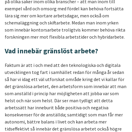
på olika saker inom olika branscher – att man inom till
exempel vård och omsorg med fördel kan behöva fortsätta
lära sig mer om kortare arbetsdagar, men också om
schemaläggning och skiftarbete. Medan man inom yrken
som innebär kontorsarbete troligtvis kommer behöva rikta
forskningen mer mot flexibla arbetstider och hybridarbete.
Vad innebär gränslöst arbete?
Faktum är att i och med att den teknologiska och digitala
utvecklingen tog fart i samhället redan för många år sedan
så har vi idag ett väl utforskat område kring det vi kallar för
det gränslösa arbetet, den arbetsform som innebär att man
som anställd i princip har möjligheten att jobba var som
helst och när som helst. Där ser man tydligt att detta
arbetssätt har inneburit både positiva och negativa
konsekvenser för de anställda; samtidigt som man får mer
autonomi, bättre balans i livet och kan arbeta mer
tidseffektivt så innebär det gränslösa arbetet också högre