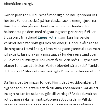
bibehållen energi.
Gör en plan för hur du ska få med dig dina härliga vanor in i
hösten. Fundera också på hur du ska tackla energitjuvarna.
Kan du minska på dem, hantera dem annorlunda eller
balansera upp dem med någonting som ger energi? Vi kan
tipsa om vår lathund
Energikollen
som kan hjälpa dig
konkretisera vad som ger och tar energi. Har du svårt att se
lösningarna framför dig, så vet vi nog sen gammalt att man
ju faktiskt lär sig av sina misstag, så fundera en stund över
vilka vanor du tidigare har velat få till och haft till synes bra
planer för utan att lyckas. Varför blev det så tror du? Tänkte
du för stort? Blev det övermäktigt? Kom det saker emellan?
Då finns det lösningar för det. Finns det t ex tidpunkter på
dygnet som är lättare att få till dina goda vanor? Går de att
integrera i andra saker du gör till vardags? Är det du valt ut
roligt nog så du har motivationen att göra dem? Vill du
kanske skapa dina goda vanor tillsammans med någon?