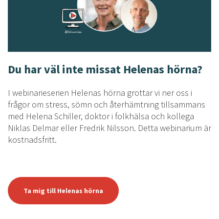
Du har väl inte missat Helenas hörna?
I webinarieserien Helenas hörna grottar vi ner oss i
frågor om stress, sömn och återhämtning tillsammans
med Helena Schiller, doktor i folkhälsa och kollega
Niklas Delmar eller Fredrik Nilsson. Detta webinarium är
kostnadsfritt.
Ta mig till Helenas hörna