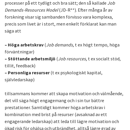
processer på ett tydligt och bra sätt; den så kallade
Job
Demands-Resources Model
(JD-R**). Efter många år av
forskning visar sig sambanden förvisso vara komplexa,
precis som livet är i stort, men enkelt förklarat kan man
säga att
– Höga arbetskrav
(
Job demands
, t ex högt tempo, höga
förväntningar)
– Stöttande arbetsmiljö
(
Job resources
, t ex socialt stöd,
tillit, feedback)
–
Personliga resurser
(t ex psykologiskt kapital,
självledarskap)
tillsammans kommer att skapa motivation och välmående,
det vill säga högt engagemang och i sin tur bättre
prestationer. Samtidigt kommer höga arbetskrav i
kombination med brist på resurser (avsaknad av ett
engagerande ledarskap) att leda till lägre motivation och
ökad risk för ohälsa och utbrändhet, alltså lägre grad av