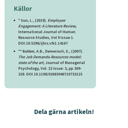
Källor
* Sun, L., (2019).
Employee
Engagement: A Literature Review
,
International Journal of Human
Resource Studies, Vol 9 Issue 1.
DOI:10.5296/ijhrs.v9i1.14167
** Bakker, A.B., Demerouti, E., (2007).
The Job Demands
‐
Resources model:
state of the art
, Journal of Managerial
Psychology, Vol. 22 Issue: 3, pp.309-
328. DOI 10.1108/02683940710733115
Dela gärna artikeln!