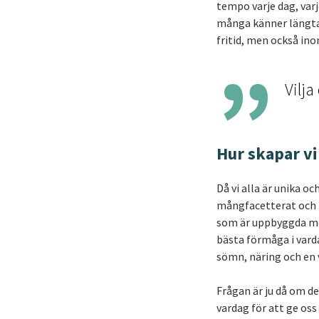
tempo varje dag, varje
många känner längtan
fritid, men också ino
Vilja
Hur skapar vi 
Då vi alla är unika o
mångfacetterat och h
som är uppbyggda mer
bästa förmåga i varda
sömn, näring och en v
Frågan är ju då om det
vardag för att ge oss