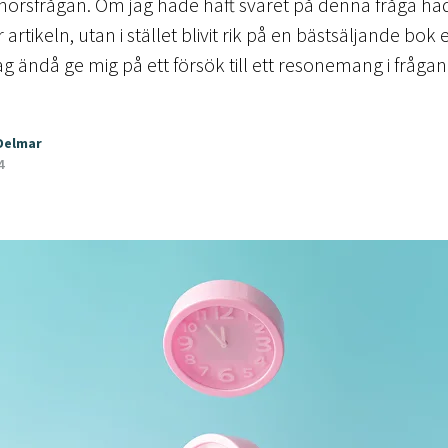
norsfrågan. Om jag hade haft svaret på denna fråga had
r artikeln, utan i stället blivit rik på en bästsäljande bok 
g ändå ge mig på ett försök till ett resonemang i frågan
 Delmar
4