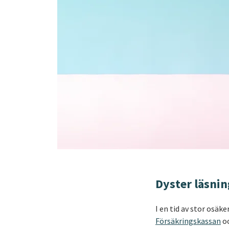
Dyster läsnin
I en tid av stor osäk
Försäkringskassan
o