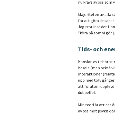
nu krävs av oss som 
Majoriteten av alla so
för att göra de saker
Jag tror inte det fin
”köra på som vi gör j
Tids- och ene
Känslan av tidsbrist 
basala (men också vik
interaktioner (relat
upp med tolv gånger 
att förutom upplevd t
dubbelfel.
Min teori är att det 
av oss mot psykisk oh