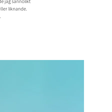
e jag sannolikt
eller liknande.
.