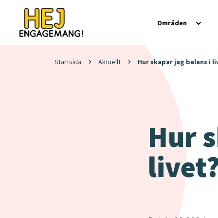
Områden
Startsida
Aktuellt
Hur skapar jag balans i li
Hur s
livet