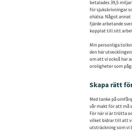
betalades 39,5 milja
för sjukskrivningar s
ohälsa. Något annat
fjärde arbetande sve
kopplat till sitt arbe
Min personliga tolkn
den här utvecklingen
om att vi också har 
oroligheter som pågå
Skapa rätt fö
Med tanke på omfånge
vår makt för att må s
För när vi är trötta 
vilket bidrar till att
utsträckning som vi 