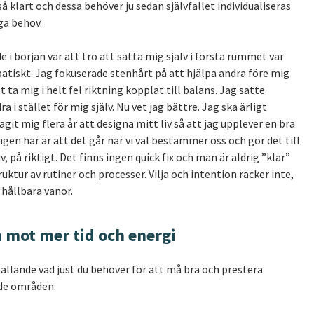
 så klart och dessa behöver ju sedan självfallet individualiseras
ga behov.
e i början var att tro att sätta mig själv i första rummet var
atiskt. Jag fokuserade stenhårt på att hjälpa andra före mig
att ta mig i helt fel riktning kopplat till balans. Jag satte
 i stället för mig själv. Nu vet jag bättre. Jag ska ärligt
agit mig flera år att designa mitt liv så att jag upplever en bra
ängen här är att det går när vi väl bestämmer oss och gör det till
liv, på riktigt. Det finns ingen quick fix och man är aldrig ”klar”
ruktur av rutiner och processer. Vilja och intention räcker inte,
 hållbara vanor.
 mot mer tid och energi
ällande vad just du behöver för att må bra och prestera
nde områden: