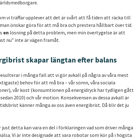
världsmedborgare.
m vi träffar upplever att det är svårt att få tiden att räcka till
 man önskar göra för att må bra och prestera hållbart över tid.
ns
en
lösning på detta problem, men min övertygelse är att
ust nu” inte är vägen framåt.
rgibrist skapar längtan efter balans
resulterar i många fall att vi gör avkall på några av våra mest
tigaste) behov för att må bra – vår sömn, våra sociala
ioner), vår kost (konsumtionen på energidryck har tydligen gått
sedan 2010) och vår motion. Konsekvensen av dessa avkall är
idsbrist känner många av oss även energibrist. Då blir det ju
är just detta kan vara en del i förklaringen vad som driver många
älsa. Vi är inte designade att vara robotar som kör på i högsta