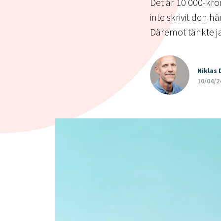
Det är 10 000-kro
inte skrivit den hä
Däremot tänkte ja
Niklas
10/04/2