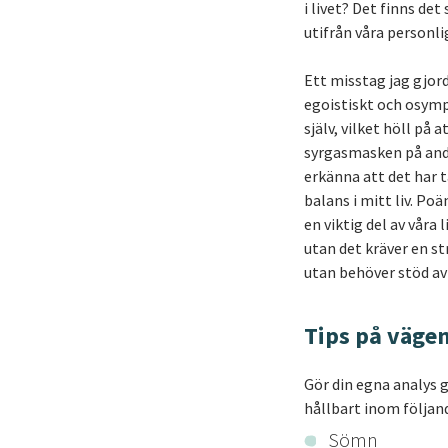
i livet? Det finns det
utifrån våra personli
Ett misstag jag gjord
egoistiskt och osymp
själv, vilket höll på 
syrgasmasken på andra
erkänna att det har t
balans i mitt liv. Po
en viktig del av våra 
utan det kräver en st
utan behöver stöd av
Tips på vägen
Gör din egna analys g
hållbart inom följa
Sömn