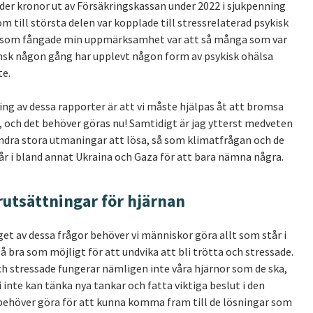
rder kronor ut av Försäkringskassan under 2022 i sjukpenning
om till största delen var kopplade till stressrelaterad psykisk
 som fångade min uppmärksamhet var att så många som var
nsk någon gång har upplevt någon form av psykisk ohälsa
te.
ing av dessa rapporter är att vi måste hjälpas åt att bromsa
, och det behöver göras nu! Samtidigt är jag ytterst medveten
andra stora utmaningar att lösa, så som klimatfrågan och de
r i bland annat Ukraina och Gaza för att bara nämna några.
rutsättningar för hjärnan
t av dessa frågor behöver vi människor göra allt som står i
å bra som möjligt för att undvika att bli trötta och stressade.
och stressade fungerar nämligen inte våra hjärnor som de ska,
 vi inte kan tänka nya tankar och fatta viktiga beslut i den
behöver göra för att kunna komma fram till de lösningar som