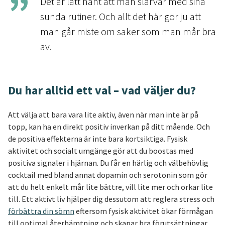
Det är lätt hänt att man slarvar med sina
sunda rutiner. Och allt det här gör ju att
man går miste om saker som man mår bra
av.
Du har alltid ett val – vad väljer du?
Att välja att bara vara lite aktiv, även när man inte är på
topp, kan ha en direkt positiv inverkan på ditt mående. Och
de positiva effekterna är inte bara kortsiktiga. Fysisk
aktivitet och socialt umgänge gör att du boostas med
positiva signaler i hjärnan. Du får en härlig och välbehövlig
cocktail med bland annat dopamin och serotonin som gör
att du helt enkelt mår lite bättre, vill lite mer och orkar lite
till. Ett aktivt liv hjälper dig dessutom att reglera stress och
förbättra din sömn
eftersom fysisk aktivitet ökar förmågan
till optimal återhämtning och skapar bra förutsättningar