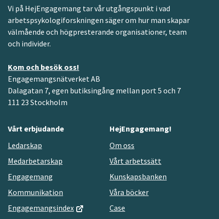
Vi på HejEngagemang tar vår utgångspunkt i vad
arbetspsykologiforskningen säger om hur man skapar
välmående och högpresterande organisationer, team
och individer.
Kom och besök oss!
Engagemangsnätverket AB
Dalagatan 7, egen butiksingång mellan port 5 och 7
111 23 Stockholm
Vårt erbjudande
HejEngagemang!
Ledarskap
Om oss
Medarbetarskap
Vårt arbetssätt
Engagemang
Kunskapsbanken
Kommunikation
Våra böcker
Engagemangsindex
Case